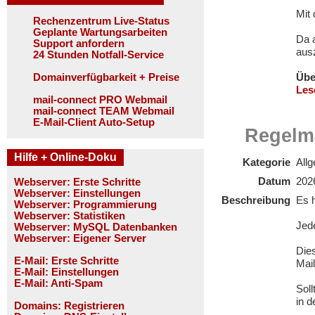
Mit
Rechenzentrum Live-Status
Geplante Wartungsarbeiten
Da 
Support anfordern
aus
24 Stunden Notfall-Service
Domainverfügbarkeit + Preise
Übe
Les
mail-connect PRO Webmail
mail-connect TEAM Webmail
E-Mail-Client Auto-Setup
Regelmä
Hilfe + Online-Doku
Kategorie
All
Datum
202
Webserver: Erste Schritte
Webserver: Einstellungen
Beschreibung
Es h
Webserver: Programmierung
Webserver: Statistiken
Jed
Webserver: MySQL Datenbanken
Webserver: Eigener Server
Die
E-Mail: Erste Schritte
Mail
E-Mail: Einstellungen
E-Mail: Anti-Spam
Soll
in d
Domains: Registrieren