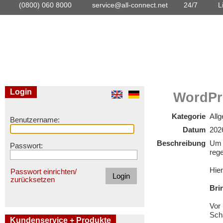
(0800) 060 8000
service@all-connect.net
24/7
L
Login
WordPre
Kategorie
All
Benutzername:
Datum
202
Beschreibung
Um S
Passwort:
reg
Hier
Passwort einrichten/
zurücksetzen
Bri
Vor
Sch
Kundenservice + Produkte